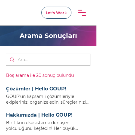
Let's Work
Arama Sonuçları
Boş arama ile 20 sonuç bulundu
Çözümler | Hello GOUP!
GOUP’un kapsamlı çözümleriyle
ekiplerinizi organize edin, süreçlerinizi
iyileştirin ve hedeflerinize daha hızlı
ulaşın. GOUP Çözümlerini Keşfedin!
Hakkımızda | Hello GOUP!
GOUP çözümleriyle iş süreçlerinizi
Bir fikrin ekosisteme dönüşen
optimize edin. GOUP’un kapsamlı
yolculuğunu keşfedin! Her büyük
çözümleriyle ekiplerinizi organize edin,
yolculuk bir fikirle başlar. Ekiplerin