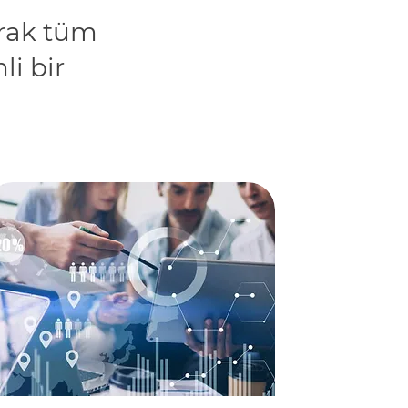
arak tüm
li bir