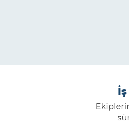
İş
Ekipleri
sür