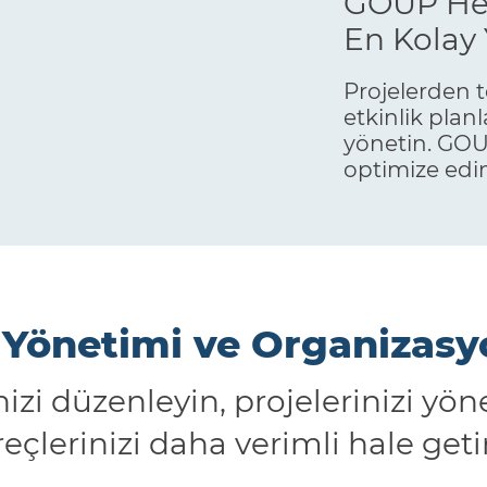
GOUP Hed
En Kolay 
Projelerden 
etkinlik plan
yönetin. GOUP
optimize edi
 Yönetimi ve Organizas
nizi düzenleyin, projelerinizi yöne
eçlerinizi daha verimli hale getir