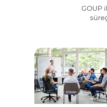
GOUP il
süreç