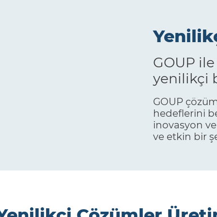
Yenilik
GOUP ile 
yenilikçi 
GOUP çözümle
hedeflerini be
inovasyon ve s
ve etkin bir ş
Yenilikçi Çözümler Üreti