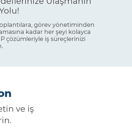
eflerinize Ulaşmanın
Yolu!
toplantılara, görev yönetiminden
lamasına kadar her şeyi kolayca
 çözümleriyle iş süreçlerinizi
n.
yon
tin ve iş
in.