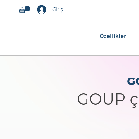
Giriş
Özellikler
G
GOUP çöz