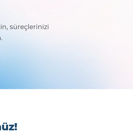
n, süreçlerinizi
.
nüz!