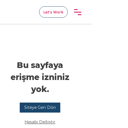
Let's Work
Bu sayfaya
erişme izniniz
yok.
Siteye Geri Dön
Hesabı Değiştir